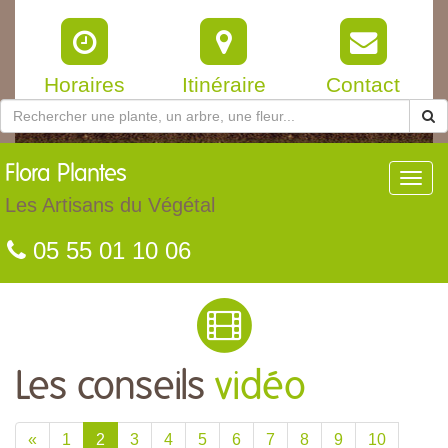
Horaires
Itinéraire
Contact
Flora
Plantes
Toggl
navig
Les Artisans du Végétal
05 55 01 10 06
Les conseils
vidéo
«
1
2
3
4
5
6
7
8
9
10