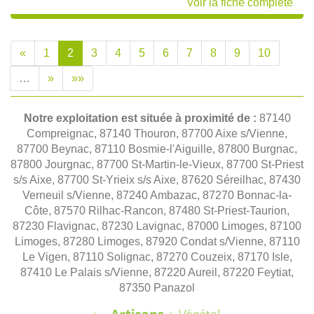
Voir la fiche complète
«
1
2
3
4
5
6
7
8
9
10
…
»
»»
Notre exploitation est située à proximité de :
87140
Compreignac, 87140 Thouron, 87700 Aixe s/Vienne,
87700 Beynac, 87110 Bosmie-l'Aiguille, 87800 Burgnac,
87800 Jourgnac, 87700 St-Martin-le-Vieux, 87700 St-Priest
s/s Aixe, 87700 St-Yrieix s/s Aixe, 87620 Séreilhac, 87430
Verneuil s/Vienne, 87240 Ambazac, 87270 Bonnac-la-
Côte, 87570 Rilhac-Rancon, 87480 St-Priest-Taurion,
87230 Flavignac, 87230 Lavignac, 87000 Limoges, 87100
Limoges, 87280 Limoges, 87920 Condat s/Vienne, 87110
Le Vigen, 87110 Solignac, 87270 Couzeix, 87170 Isle,
87410 Le Palais s/Vienne, 87220 Aureil, 87220 Feytiat,
87350 Panazol