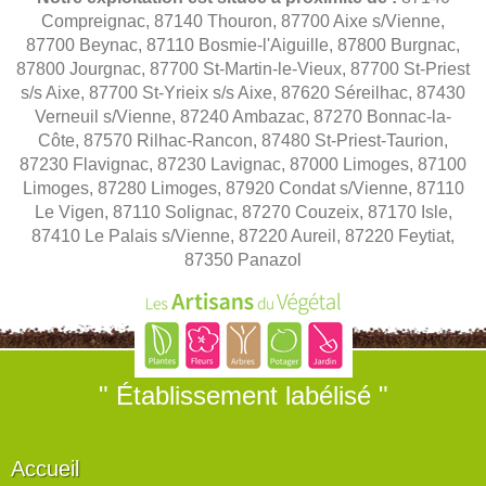
Compreignac, 87140 Thouron, 87700 Aixe s/Vienne,
87700 Beynac, 87110 Bosmie-l'Aiguille, 87800 Burgnac,
87800 Jourgnac, 87700 St-Martin-le-Vieux, 87700 St-Priest
s/s Aixe, 87700 St-Yrieix s/s Aixe, 87620 Séreilhac, 87430
Verneuil s/Vienne, 87240 Ambazac, 87270 Bonnac-la-
Côte, 87570 Rilhac-Rancon, 87480 St-Priest-Taurion,
87230 Flavignac, 87230 Lavignac, 87000 Limoges, 87100
Limoges, 87280 Limoges, 87920 Condat s/Vienne, 87110
Le Vigen, 87110 Solignac, 87270 Couzeix, 87170 Isle,
87410 Le Palais s/Vienne, 87220 Aureil, 87220 Feytiat,
87350 Panazol
" Établissement labélisé "
Accueil