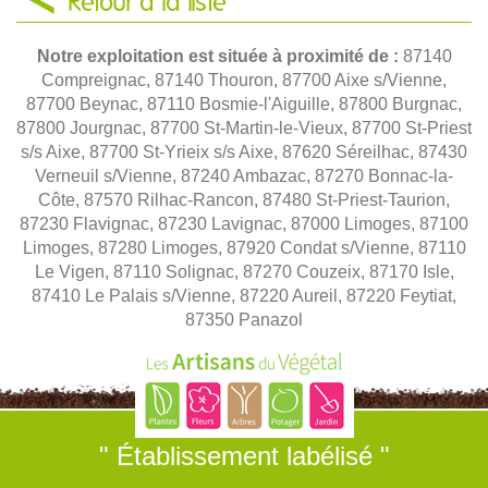
Retour à la liste
Notre exploitation est située à proximité de :
87140
Compreignac, 87140 Thouron, 87700 Aixe s/Vienne,
87700 Beynac, 87110 Bosmie-l'Aiguille, 87800 Burgnac,
87800 Jourgnac, 87700 St-Martin-le-Vieux, 87700 St-Priest
s/s Aixe, 87700 St-Yrieix s/s Aixe, 87620 Séreilhac, 87430
Verneuil s/Vienne, 87240 Ambazac, 87270 Bonnac-la-
Côte, 87570 Rilhac-Rancon, 87480 St-Priest-Taurion,
87230 Flavignac, 87230 Lavignac, 87000 Limoges, 87100
Limoges, 87280 Limoges, 87920 Condat s/Vienne, 87110
Le Vigen, 87110 Solignac, 87270 Couzeix, 87170 Isle,
87410 Le Palais s/Vienne, 87220 Aureil, 87220 Feytiat,
87350 Panazol
" Établissement labélisé "