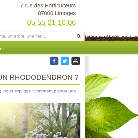
7 rue des Horticulteurs
87000 Limoges
05 55 01 10 06
er
 UN RHODODENDRON ?
), nous explique : comment planter une