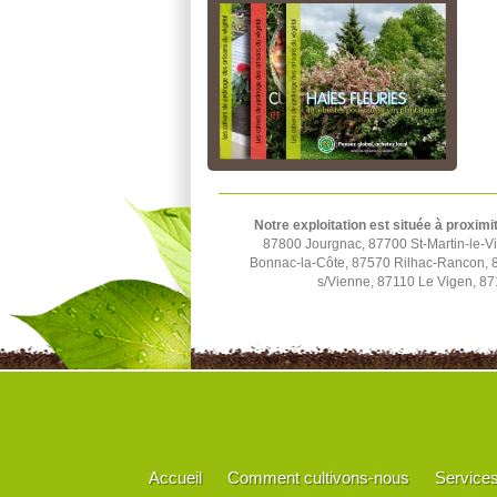
Notre exploitation est située à proximi
87800 Jourgnac, 87700 St-Martin-le-Vi
Bonnac-la-Côte, 87570 Rilhac-Rancon, 
s/Vienne, 87110 Le Vigen, 87
Accueil
Comment cultivons-nous
Service