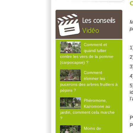
C
Les conseils
M
p
Vidéo
Comment et
1
quand lutter
contre les vers de la pomme
2
(carpocapse) ?
3
Comment
4
éliminer les
pucerons des arbres fruitiers à
5
pépins ?
i
l
Phéromone,
Kairomone au
jardin, comment cela marche
P
?
p
Moins de