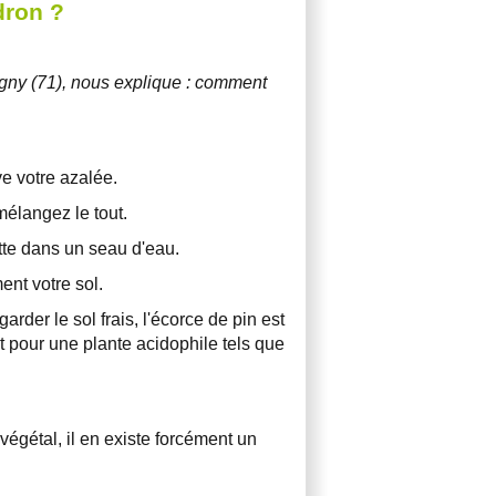
dron ?
gny (71), nous explique : comment
ve votre azalée.
 mélangez le tout.
otte dans un seau d'eau.
ent votre sol.
der le sol frais, l'écorce de pin est
ait pour une plante acidophile tels que
égétal, il en existe forcément un