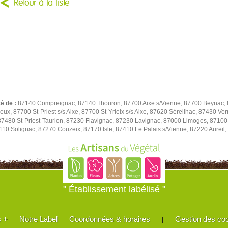
Retour à la liste
té de :
87140 Compreignac, 87140 Thouron, 87700 Aixe s/Vienne, 87700 Beynac, 8
eux, 87700 St-Priest s/s Aixe, 87700 St-Yrieix s/s Aixe, 87620 Séreilhac, 87430 V
87480 St-Priest-Taurion, 87230 Flavignac, 87230 Lavignac, 87000 Limoges, 8710
110 Solignac, 87270 Couzeix, 87170 Isle, 87410 Le Palais s/Vienne, 87220 Aureil,
" Établissement labélisé "
s +
Notre Label
Coordonnées & horaires
Gestion des co
|