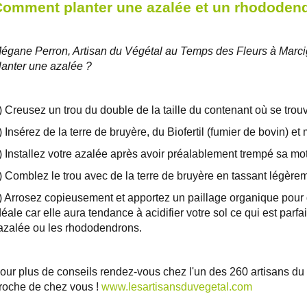
omment planter une azalée et un rhododen
égane Perron, Artisan du Végétal au Temps des Fleurs à Marci
lanter une azalée ?
) Creusez un trou du double de la taille du contenant où se trou
) Insérez de la terre de bruyère, du Biofertil (fumier de bovin) et
) Installez votre azalée après avoir préalablement trempé sa m
) Comblez le trou avec de la terre de bruyère en tassant légèrem
) Arrosez copieusement et apportez un paillage organique pour gar
déale car elle aura tendance à acidifier votre sol ce qui est parf
'azalée ou les rhododendrons.
our plus de conseils rendez-vous chez l'un des 260 artisans du v
roche de chez vous !
www.lesartisansduvegetal.com