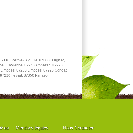
7110 Bosmie-l'Aiguille, 87800 Burgnac,
erneuil s/Vienne, 87240 Ambazac, 87270
0 Limoges, 87280 Limoges, 87920 Condat
 87220 Feytiat, 87350 Panazol
okies
Mentions légales
Nous Contacter
|