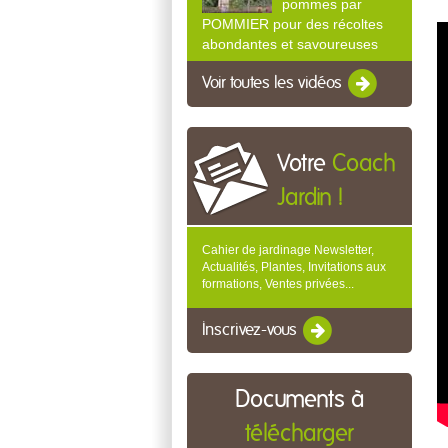
pommes par
POMMIER pour des récoltes
abondantes et savoureuses
Voir toutes les vidéos
Votre
Coach
Jardin !
Cahier de jardinage Newsletter,
Actualités, Plantes, Invitations aux
formations, Ventes privées...
Inscrivez-vous
Documents à
télécharger