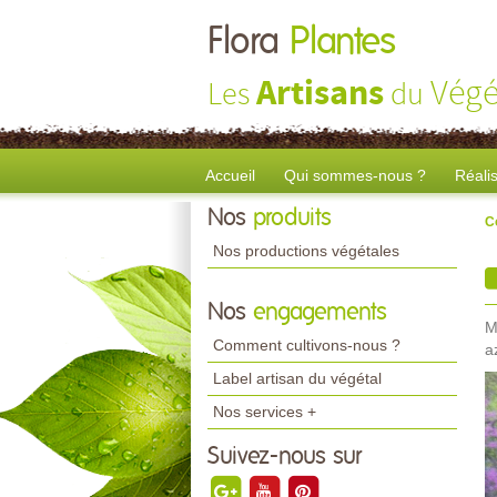
Flora
Plantes
Artisans
Végé
Les
du
Accueil
Qui sommes-nous ?
Réali
Nos
produits
C
Nos productions végétales
Nos
engagements
M
Comment cultivons-nous ?
a
Label artisan du végétal
Nos services +
Suivez-nous sur