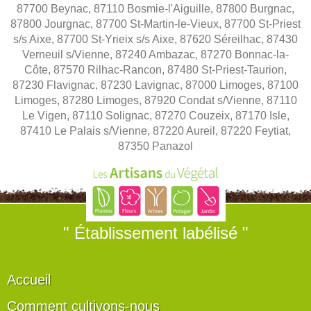
87700 Beynac, 87110 Bosmie-l'Aiguille, 87800 Burgnac,
87800 Jourgnac, 87700 St-Martin-le-Vieux, 87700 St-Priest
s/s Aixe, 87700 St-Yrieix s/s Aixe, 87620 Séreilhac, 87430
Verneuil s/Vienne, 87240 Ambazac, 87270 Bonnac-la-
Côte, 87570 Rilhac-Rancon, 87480 St-Priest-Taurion,
87230 Flavignac, 87230 Lavignac, 87000 Limoges, 87100
Limoges, 87280 Limoges, 87920 Condat s/Vienne, 87110
Le Vigen, 87110 Solignac, 87270 Couzeix, 87170 Isle,
87410 Le Palais s/Vienne, 87220 Aureil, 87220 Feytiat,
87350 Panazol
" Établissement labélisé "
Accueil
Comment cultivons-nous