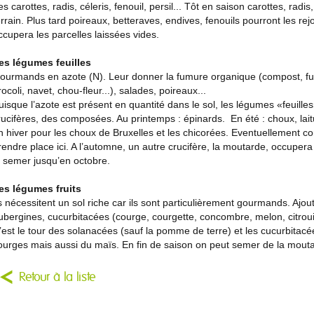
es carottes, radis, céleris, fenouil, persil... Tôt en saison carottes, rad
errain. Plus tard poireaux, betteraves, endives, fenouils pourront les re
ccupera les parcelles laissées vides.
es légumes feuilles
ourmands en azote (N). Leur donner la fumure organique (compost, fum
rocoli, navet, chou-fleur...), salades, poireaux...
uisque l’azote est présent en quantité dans le sol, les légumes «feuilles»
rucifères, des composées. Au printemps : épinards. En été : choux, lai
n hiver pour les choux de Bruxelles et les chicorées. Eventuellement c
rendre place ici. A l’automne, un autre crucifère, la moutarde, occupera 
a semer jusqu’en octobre.
es légumes fruits
ls nécessitent un sol riche car ils sont particulièrement gourmands. Ajo
ubergines, cucurbitacées (courge, courgette, concombre, melon, citrouil
’est le tour des solanacées (sauf la pomme de terre) et les cucurbitac
ourges mais aussi du maïs. En fin de saison on peut semer de la mout
Retour à la liste