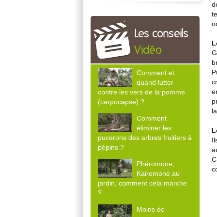
d
t
o
Les conseils
L
Vidéo
G
b
P
Comment et
c
quand lutter
e
contre les vers de la pomme
p
(carpocapse) ?
l
Comment
éliminer les
L
pucerons des arbres fruitiers à
I
pépins ?
a
C
Phéromone,
c
Kairomone au
jardin, comment cela marche
?
Moins de