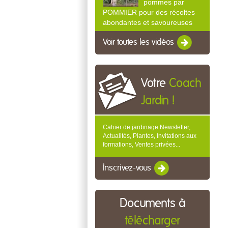
pommes par
POMMIER pour des récoltes
abondantes et savoureuses
Voir toutes les vidéos
Votre
Coach
Jardin !
Cahier de jardinage Newsletter,
Actualités, Plantes, Invitations aux
formations, Ventes privées...
Inscrivez-vous
Documents à
télécharger