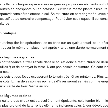
ar ailleurs, chaque espèce a ses exigences propres en éléments nutriti
’autres en phosphore ou en potasse. Cultiver la même plante plusieurs
ppauvrit considérablement le sol. Sa structure en sort dégradée, avec
xcessif ou au contraire compactage. Pour éviter ces risques, il est cons
ultures.
n pratique
our simplifier les opérations, on se base sur un cycle annuel, et un déc
etrouver le même emplacement après 4 ans : une durée normalement su
es légumes à graines
ls ont tendance à fixer l’azote dans le sol (et donc à restructurer ce d
euilles !) et de nettoyer la terre. N’ont pas besoin de fumure. Ce sont les l
aricots...
es pois et des fèves occuperont le terrain très tôt au printemps. Plus ta
aricots. En fin de saison les épinards d’hiver seront semés comme engr
articularité de fixer l’azote au sol.
es légumes racines
a culture des choux est particulièrement épuisante, cela tombe bien : les
u plus profond de la terre les éléments indispensables à leur développe