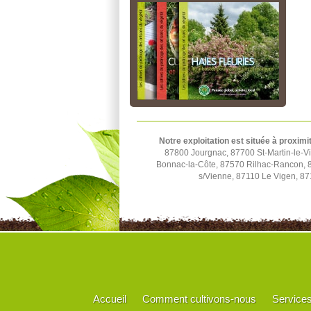
Notre exploitation est située à proximi
87800 Jourgnac, 87700 St-Martin-le-Vi
Bonnac-la-Côte, 87570 Rilhac-Rancon, 
s/Vienne, 87110 Le Vigen, 87
Accueil
Comment cultivons-nous
Service