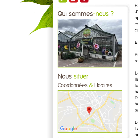
P
d
Qui sommes
-nous ?
a
e
c
E
P
r
L
Nous
situer
I
Coordonnées
&
Horaires
f
h
D
h
p
L
L
a