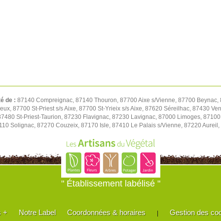
té de :
87140 Compreignac, 87140 Thouron, 87700 Aixe s/Vienne, 87700 Beynac, 8
eux, 87700 St-Priest s/s Aixe, 87700 St-Yrieix s/s Aixe, 87620 Séreilhac, 87430 V
87480 St-Priest-Taurion, 87230 Flavignac, 87230 Lavignac, 87000 Limoges, 8710
110 Solignac, 87270 Couzeix, 87170 Isle, 87410 Le Palais s/Vienne, 87220 Aureil,
" Établissement labélisé "
s +
Notre Label
Coordonnées & horaires
Gestion des co
|