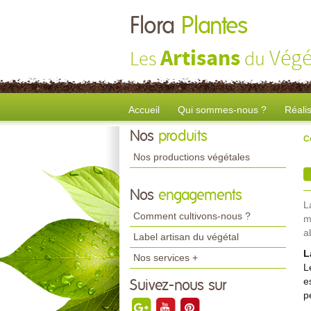
Flora
Plantes
Artisans
Végé
Les
du
Accueil
Qui sommes-nous ?
Réali
Nos
produits
C
Nos productions végétales
Nos
engagements
L
Comment cultivons-nous ?
m
a
Label artisan du végétal
L
Nos services +
L
e
Suivez-nous sur
p