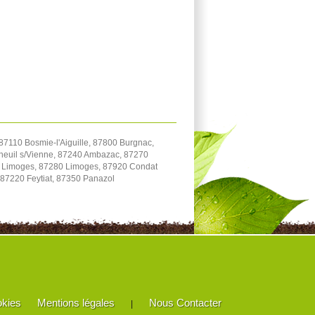
7110 Bosmie-l'Aiguille, 87800 Burgnac,
erneuil s/Vienne, 87240 Ambazac, 87270
0 Limoges, 87280 Limoges, 87920 Condat
 87220 Feytiat, 87350 Panazol
okies
Mentions légales
Nous Contacter
|