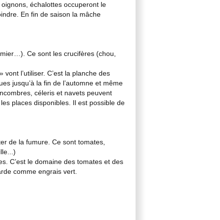
is, oignons, échalottes occuperont le
joindre. En fin de saison la mâche
ier…). Ce sont les crucifères (chou,
 vont l’utiliser. C’est la planche des
tues jusqu’à la fin de l’automne et même
oncombres, céleris et navets peuvent
les places disponibles. Il est possible de
uter de la fumure. Ce sont tomates,
le...)
ées. C’est le domaine des tomates et des
arde comme engrais vert.