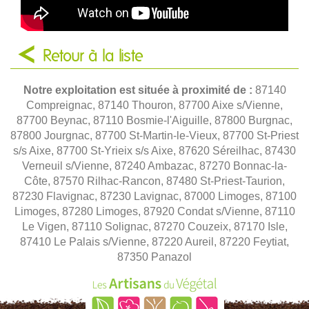
Retour à la liste
Notre exploitation est située à proximité de :
87140
Compreignac, 87140 Thouron, 87700 Aixe s/Vienne,
87700 Beynac, 87110 Bosmie-l'Aiguille, 87800 Burgnac,
87800 Jourgnac, 87700 St-Martin-le-Vieux, 87700 St-Priest
s/s Aixe, 87700 St-Yrieix s/s Aixe, 87620 Séreilhac, 87430
Verneuil s/Vienne, 87240 Ambazac, 87270 Bonnac-la-
Côte, 87570 Rilhac-Rancon, 87480 St-Priest-Taurion,
87230 Flavignac, 87230 Lavignac, 87000 Limoges, 87100
Limoges, 87280 Limoges, 87920 Condat s/Vienne, 87110
Le Vigen, 87110 Solignac, 87270 Couzeix, 87170 Isle,
87410 Le Palais s/Vienne, 87220 Aureil, 87220 Feytiat,
87350 Panazol