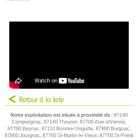
Retour à la liste
Notre exploitation est située à proximité de :
87140
Compreignac, 87140 Thouron, 87700 Aixe s/Vienne,
87700 Beynac, 87110 Bosmie-l'Aiguille, 87800 Burgnac,
87800 Jourgnac, 87700 St-Martin-le-Vieux, 87700 St-Priest