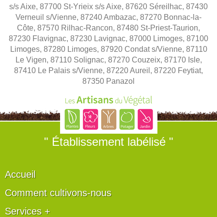
s/s Aixe, 87700 St-Yrieix s/s Aixe, 87620 Séreilhac, 87430
Verneuil s/Vienne, 87240 Ambazac, 87270 Bonnac-la-
Côte, 87570 Rilhac-Rancon, 87480 St-Priest-Taurion,
87230 Flavignac, 87230 Lavignac, 87000 Limoges, 87100
Limoges, 87280 Limoges, 87920 Condat s/Vienne, 87110
Le Vigen, 87110 Solignac, 87270 Couzeix, 87170 Isle,
87410 Le Palais s/Vienne, 87220 Aureil, 87220 Feytiat,
87350 Panazol
" Établissement labélisé "
Accueil
Comment cultivons-nous
Services +