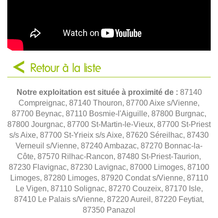
Retour à la liste
Notre exploitation est située à proximité de :
87140
Compreignac, 87140 Thouron, 87700 Aixe s/Vienne,
87700 Beynac, 87110 Bosmie-l'Aiguille, 87800 Burgnac,
87800 Jourgnac, 87700 St-Martin-le-Vieux, 87700 St-Priest
s/s Aixe, 87700 St-Yrieix s/s Aixe, 87620 Séreilhac, 87430
Verneuil s/Vienne, 87240 Ambazac, 87270 Bonnac-la-
Côte, 87570 Rilhac-Rancon, 87480 St-Priest-Taurion,
87230 Flavignac, 87230 Lavignac, 87000 Limoges, 87100
Limoges, 87280 Limoges, 87920 Condat s/Vienne, 87110
Le Vigen, 87110 Solignac, 87270 Couzeix, 87170 Isle,
87410 Le Palais s/Vienne, 87220 Aureil, 87220 Feytiat,
87350 Panazol